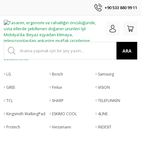
+90 533 880 99 11
ARA
LG
Bosch
Samsung
GREE
Finlux
VISION
TCL
SHARP
TELEFUNKEN
Kingsmith WalkingPad
ESKİMO COOL
4LINE
Protech
Viessmann
INDESIT