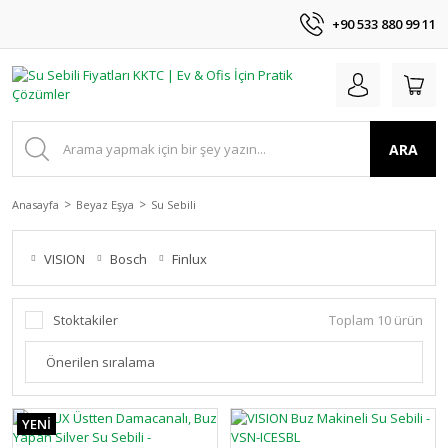
+90 533 880 99 11
ARA
Anasayfa
Beyaz Eşya
Su Sebili
VISION
Bosch
Finlux
Stoktakiler
Toplam 10 ürün
YENİ