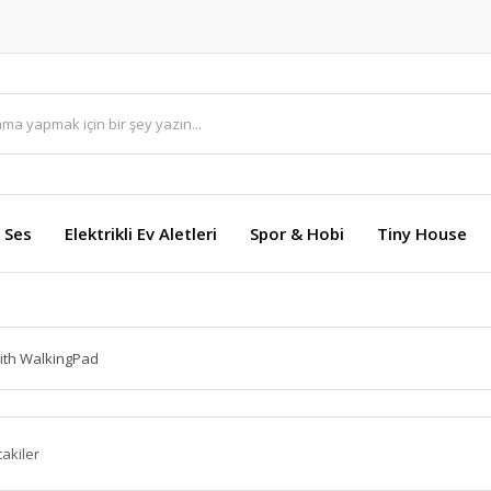
 Ses
Elektrikli Ev Aletleri
Spor & Hobi
Tiny House
ith WalkingPad
takiler