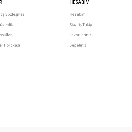
R
HESABIM
tış Sözleşmesi
Hesabım
Güvenlik
Sipariş Takip
oşullari
Favorileriniz
er Politikası
Sepetiniz