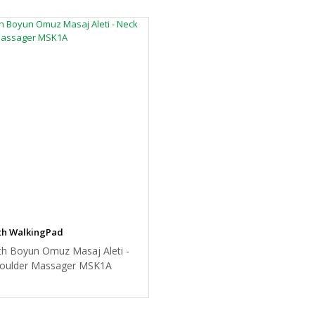
th WalkingPad
th Boyun Omuz Masaj Aleti -
oulder Massager MSK1A