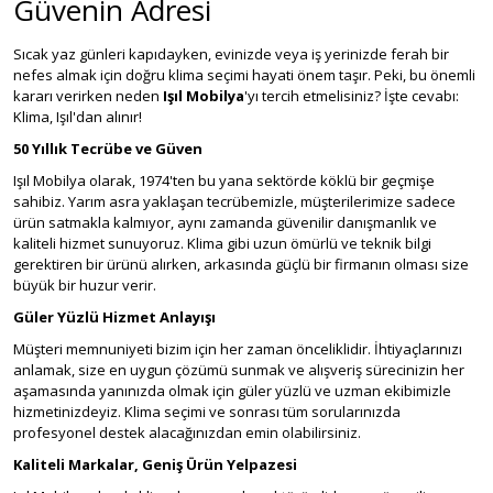
Güvenin Adresi
Sıcak yaz günleri kapıdayken, evinizde veya iş yerinizde ferah bir
nefes almak için doğru klima seçimi hayati önem taşır. Peki, bu önemli
kararı verirken neden
Işıl Mobilya
'yı tercih etmelisiniz? İşte cevabı:
Klima, Işıl'dan alınır!
50 Yıllık Tecrübe ve Güven
Işıl Mobilya olarak, 1974'ten bu yana sektörde köklü bir geçmişe
sahibiz. Yarım asra yaklaşan tecrübemizle, müşterilerimize sadece
ürün satmakla kalmıyor, aynı zamanda güvenilir danışmanlık ve
kaliteli hizmet sunuyoruz. Klima gibi uzun ömürlü ve teknik bilgi
gerektiren bir ürünü alırken, arkasında güçlü bir firmanın olması size
büyük bir huzur verir.
Güler Yüzlü Hizmet Anlayışı
Müşteri memnuniyeti bizim için her zaman önceliklidir. İhtiyaçlarınızı
anlamak, size en uygun çözümü sunmak ve alışveriş sürecinizin her
aşamasında yanınızda olmak için güler yüzlü ve uzman ekibimizle
hizmetinizdeyiz. Klima seçimi ve sonrası tüm sorularınızda
profesyonel destek alacağınızdan emin olabilirsiniz.
Kaliteli Markalar, Geniş Ürün Yelpazesi