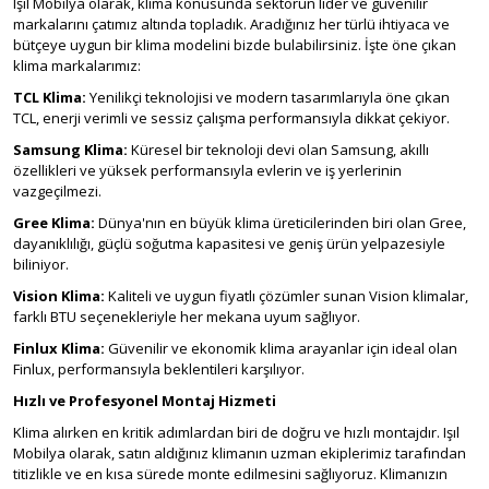
Işıl Mobilya olarak, klima konusunda sektörün lider ve güvenilir
markalarını çatımız altında topladık. Aradığınız her türlü ihtiyaca ve
bütçeye uygun bir klima modelini bizde bulabilirsiniz. İşte öne çıkan
klima markalarımız:
TCL Klima:
Yenilikçi teknolojisi ve modern tasarımlarıyla öne çıkan
TCL, enerji verimli ve sessiz çalışma performansıyla dikkat çekiyor.
Samsung Klima:
Küresel bir teknoloji devi olan Samsung, akıllı
özellikleri ve yüksek performansıyla evlerin ve iş yerlerinin
vazgeçilmezi.
Gree Klima:
Dünya'nın en büyük klima üreticilerinden biri olan Gree,
dayanıklılığı, güçlü soğutma kapasitesi ve geniş ürün yelpazesiyle
biliniyor.
Vision Klima:
Kaliteli ve uygun fiyatlı çözümler sunan Vision klimalar,
farklı BTU seçenekleriyle her mekana uyum sağlıyor.
Finlux Klima:
Güvenilir ve ekonomik klima arayanlar için ideal olan
Finlux, performansıyla beklentileri karşılıyor.
Hızlı ve Profesyonel Montaj Hizmeti
Klima alırken en kritik adımlardan biri de doğru ve hızlı montajdır. Işıl
Mobilya olarak, satın aldığınız klimanın uzman ekiplerimiz tarafından
titizlikle ve en kısa sürede monte edilmesini sağlıyoruz. Klimanızın