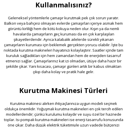
Kullanmalısınız?
Geleneksel yöntemlerle çamaşır kurutmak pek çok sorun yaratır.
Balkon veya bahçesi olmayan evlerde çamaşırları içeriye asmak hem
görüntü kirliliği hem de kötü kokuya neden olur. Kışın ya da nemli
havalarda çamaşırların geç kuruması da en çok karşılaşılan
şikayetlerdendir. Ayrıca kalabalık ailelerde sürekli yıkanan
çamaşırların kuruması için beklemek gerçekten yorucu olabilir. İşte bu
noktada kurutma makineleri hayatınızı kolaylaştırır. Saatler içinde tam
kuruluk sağladıkları için hem zamandan hem de enerjiden tasarruf
etmenizi sağlar. Çamaşırlarınız kat izi olmadan, ütüye daha hazır bir
şekilde çıkar. Yani kısacası, çamaşır günleri artık bir kabus olmaktan
çıkıp daha kolay ve pratik hale gelir.
Kurutma Makinesi Türleri
Kurutma makinesi alırken ihtiyaçlarınıza uygun modeli seçmek
oldukça önemlidir. Yoğuşmalı kurutma makineleri en çok tercih edilen
modellerdendir; çünkü kurulumu kolaydır ve suyu özel bir haznede
toplar. Isı pompalı kurutma makineleri ise enerji tasarrufu konusunda
öne çıkar. Daha düşük elektrik tüketimiyle uzun vadede bütçenizi