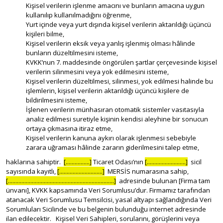
Kişisel verilerin işlenme amacını ve bunların amacına uygun
kullanılıp kullanılmadığını öğrenme,
Yurt içinde veya yurt dışında kişisel verilerin aktarıldığı üçüncü
kişileri bilme,
Kişisel verilerin eksik veya yanlış işlenmiş olması hâlinde
bunların düzeltilmesini isteme,
KVKK’nun 7. maddesinde öngörülen şartlar çerçevesinde kişisel
verilerin silinmesini veya yok edilmesini isteme,
Kişisel verilerin düzeltilmesi, silinmesi, yok edilmesi halinde bu
işlemlerin, kişisel verilerin aktarıldığı üçüncü kişilere de
bildirilmesini isteme,
İşlenen verilerin münhasıran otomatik sistemler vasıtasıyla
analiz edilmesi suretiyle kişinin kendisi aleyhine bir sonucun
ortaya çıkmasına itiraz etme,
Kişisel verilerin kanuna aykırı olarak işlenmesi sebebiyle
zarara uğraması hâlinde zararın giderilmesini talep etme,
haklarına sahiptir.
[................]
Ticaret Odası’nın
[..........................]
sicil
sayısında kayıtlı,
[.............................]
MERSİS numarasına sahip,
[.......................................................................]
adresinde bulunan [Firma tam
ünvanı], KVKK kapsamında Veri Sorumlusu’dur. Firmamız tarafından
atanacak Veri Sorumlusu Temsilcisi, yasal altyapı sağlandığında Veri
Sorumluları Sicilinde ve bu belgenin bulunduğu internet adresinde
ilan edilecektir. Kişisel Veri Sahipleri, sorularını, görüşlerini veya