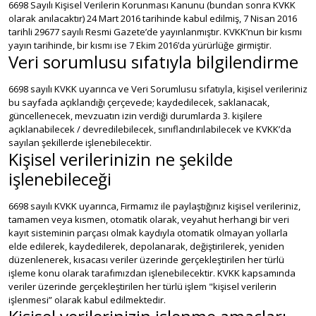
6698 Sayılı Kişisel Verilerin Korunması Kanunu (bundan sonra KVKK
olarak anılacaktır) 24 Mart 2016 tarihinde kabul edilmiş, 7 Nisan 2016
tarihli 29677 sayılı Resmi Gazete’de yayınlanmıştır. KVKK’nun bir kısmı
yayın tarihinde, bir kısmı ise 7 Ekim 2016’da yürürlüğe girmiştir.
Veri sorumlusu sıfatıyla bilgilendirme
6698 sayılı KVKK uyarınca ve Veri Sorumlusu sıfatıyla, kişisel verileriniz
bu sayfada açıklandığı çerçevede; kaydedilecek, saklanacak,
güncellenecek, mevzuatın izin verdiği durumlarda 3. kişilere
açıklanabilecek / devredilebilecek, sınıflandırılabilecek ve KVKK’da
sayılan şekillerde işlenebilecektir.
Kişisel verilerinizin ne şekilde
işlenebileceği
6698 sayılı KVKK uyarınca, Firmamız ile paylaştığınız kişisel verileriniz,
tamamen veya kısmen, otomatik olarak, veyahut herhangi bir veri
kayıt sisteminin parçası olmak kaydıyla otomatik olmayan yollarla
elde edilerek, kaydedilerek, depolanarak, değiştirilerek, yeniden
düzenlenerek, kısacası veriler üzerinde gerçekleştirilen her türlü
işleme konu olarak tarafımızdan işlenebilecektir. KVKK kapsamında
veriler üzerinde gerçekleştirilen her türlü işlem "kişisel verilerin
işlenmesi” olarak kabul edilmektedir.