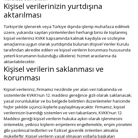
Kişisel verilerinizin yurtdışına
aktarılması
Türkiye’de işlenerek veya Türkiye dışında işlenip muhafaza edilmek
üzere, yukarıda sayılan yöntemlerden herhangi birisi ile toplanmış
kişisel verileriniz KVKK kapsamında kalmak kaydıyla ve sözleşme
amaçlarına uygun olarak yurtdışında bulunan (Kişisel Veriler Kurulu
tarafından akredite edilen ve kişisel verilerin korunması hususunda
yeterli korumanın bulunduğu ülkelere) hizmet aracılarına da
aktarılabilecektir.
Kişisel verilerin saklanması ve
korunması
Kişisel verileriniz, Firmamız nezdinde yer alan veri tabanında ve
sistemlerde KVKK’nun 12. maddesi gereğince gizli olarak saklanacak;
yasal zorunluluklar ve bu belgede belirtilen düzenlemeler haricinde
hiçbir şekilde üçüncü kişilerle paylaşılmayacaktır. Firmamız, kişisel
verilerinizin barındığı sistemleri ve veri tabanlarını, KVKK’nun 12.
Maddesi gereği kişisel verilerin hukuka aykırı olarak işlenmesini
önlemekle, yetkisiz kişilerin erişimlerini engellemekle, erişim yönetimi
gibi yazılımsal tedbirleri ve fiziksel güvenlik önlemleri almakla
mükelleftir. Kişisel verilerin yasal olmayan yollarla başkaları