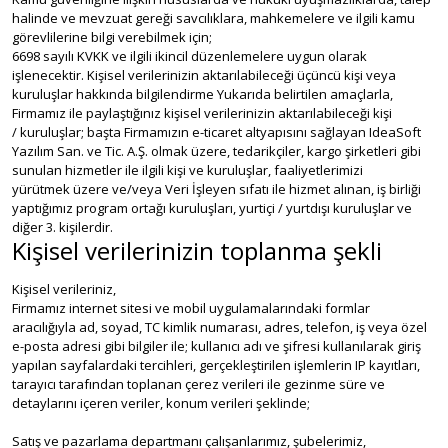
halinde ve mevzuat gereği savcılıklara, mahkemelere ve ilgili kamu
görevlilerine bilgi verebilmek için;
6698 sayılı KVKK ve ilgili ikincil düzenlemelere uygun olarak
işlenecektir. Kişisel verilerinizin aktarılabileceği üçüncü kişi veya
kuruluşlar hakkında bilgilendirme Yukarıda belirtilen amaçlarla,
Firmamız ile paylaştığınız kişisel verilerinizin aktarılabileceği kişi
/ kuruluşlar; başta Firmamızın e-ticaret altyapısını sağlayan IdeaSoft
Yazılım San. ve Tic. A.Ş. olmak üzere, tedarikçiler, kargo şirketleri gibi
sunulan hizmetler ile ilgili kişi ve kuruluşlar, faaliyetlerimizi
yürütmek üzere ve/veya Veri İşleyen sıfatı ile hizmet alınan, iş birliği
yaptığımız program ortağı kuruluşları, yurtiçi / yurtdışı kuruluşlar ve
diğer 3. kişilerdir.
Kişisel verilerinizin toplanma şekli
Kişisel verileriniz,
Firmamız internet sitesi ve mobil uygulamalarındaki formlar
aracılığıyla ad, soyad, TC kimlik numarası, adres, telefon, iş veya özel
e-posta adresi gibi bilgiler ile; kullanıcı adı ve şifresi kullanılarak giriş
yapılan sayfalardaki tercihleri, gerçekleştirilen işlemlerin IP kayıtları,
tarayıcı tarafından toplanan çerez verileri ile gezinme süre ve
detaylarını içeren veriler, konum verileri şeklinde;
Satış ve pazarlama departmanı çalışanlarımız, şubelerimiz,