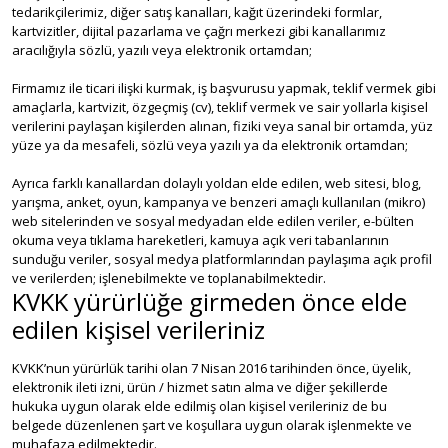
tedarikçilerimiz, diğer satış kanalları, kağıt üzerindeki formlar,
kartvizitler, dijital pazarlama ve çağrı merkezi gibi kanallarımız
aracılığıyla sözlü, yazılı veya elektronik ortamdan;
Firmamız ile ticari ilişki kurmak, iş başvurusu yapmak, teklif vermek gibi
amaçlarla, kartvizit, özgeçmiş (cv), teklif vermek ve sair yollarla kişisel
verilerini paylaşan kişilerden alınan, fiziki veya sanal bir ortamda, yüz
yüze ya da mesafeli, sözlü veya yazılı ya da elektronik ortamdan;
Ayrıca farklı kanallardan dolaylı yoldan elde edilen, web sitesi, blog,
yarışma, anket, oyun, kampanya ve benzeri amaçlı kullanılan (mikro)
web sitelerinden ve sosyal medyadan elde edilen veriler, e-bülten
okuma veya tıklama hareketleri, kamuya açık veri tabanlarının
sunduğu veriler, sosyal medya platformlarından paylaşıma açık profil
ve verilerden; işlenebilmekte ve toplanabilmektedir.
KVKK yürürlüğe girmeden önce elde
edilen kişisel verileriniz
KVKK’nun yürürlük tarihi olan 7 Nisan 2016 tarihinden önce, üyelik,
elektronik ileti izni, ürün / hizmet satın alma ve diğer şekillerde
hukuka uygun olarak elde edilmiş olan kişisel verileriniz de bu
belgede düzenlenen şart ve koşullara uygun olarak işlenmekte ve
muhafaza edilmektedir.