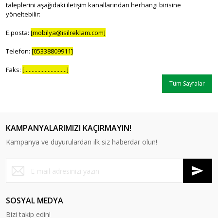
taleplerini aşağıdaki iletişim kanallarından herhangi birisine
yöneltebilir:
E.posta:
[mobilya@isilreklam.com]
Telefon:
[05338809911]
Faks:
[.............................]
Tüm Sayfalar
KAMPANYALARIMIZI KAÇIRMAYIN!
Kampanya ve duyurulardan ilk siz haberdar olun!
SOSYAL MEDYA
Bizi takip edin!