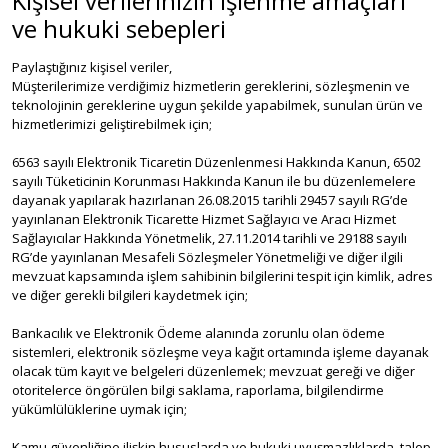
Kişisel verilerinizin işlenme amaçları
ve hukuki sebepleri
Paylaştığınız kişisel veriler,
Müşterilerimize verdiğimiz hizmetlerin gereklerini, sözleşmenin ve
teknolojinin gereklerine uygun şekilde yapabilmek, sunulan ürün ve
hizmetlerimizi geliştirebilmek için;
6563 sayılı Elektronik Ticaretin Düzenlenmesi Hakkında Kanun, 6502
sayılı Tüketicinin Korunması Hakkında Kanun ile bu düzenlemelere
dayanak yapılarak hazırlanan 26.08.2015 tarihli 29457 sayılı RG’de
yayınlanan Elektronik Ticarette Hizmet Sağlayıcı ve Aracı Hizmet
Sağlayıcılar Hakkında Yönetmelik, 27.11.2014 tarihli ve 29188 sayılı
RG’de yayınlanan Mesafeli Sözleşmeler Yönetmeliği ve diğer ilgili
mevzuat kapsamında işlem sahibinin bilgilerini tespit için kimlik, adres
ve diğer gerekli bilgileri kaydetmek için;
Bankacılık ve Elektronik Ödeme alanında zorunlu olan ödeme
sistemleri, elektronik sözleşme veya kağıt ortamında işleme dayanak
olacak tüm kayıt ve belgeleri düzenlemek; mevzuat gereği ve diğer
otoritelerce öngörülen bilgi saklama, raporlama, bilgilendirme
yükümlülüklerine uymak için;
Kamu güvenliğine ilişkin hususlarda ve hukuki uyuşmazlıklarda, talep