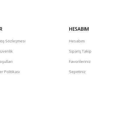
R
HESABIM
tış Sözleşmesi
Hesabım
Güvenlik
Sipariş Takip
oşullari
Favorileriniz
er Politikası
Sepetiniz