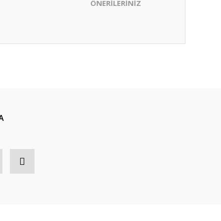
ÖNERİLERİNİZ
ıza iletebilirsiniz.
A