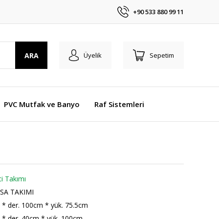
+90 533 880 99 11
ARA
Üyelik
Sepetim
PVC Mutfak ve Banyo
Raf Sistemleri
ci Takımı
SA TAKIMI
 * der. 100cm * yük. 75.5cm
 * der. 40cm * yük. 100cm