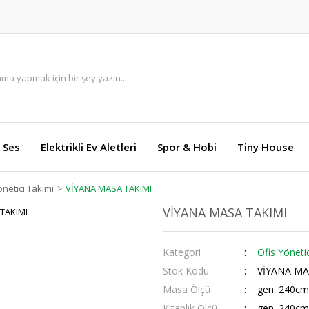
 Ses
Elektrikli Ev Aletleri
Spor & Hobi
Tiny House
önetici Takımı
VİYANA MASA TAKIMI
VİYANA MASA TAKIMI
Kategori
Ofis Yöneti
Stok Kodu
VİYANA MA
Masa Ölçü
gen. 240cm
Kitaplık Ölçü
gen. 240cm