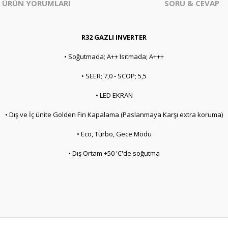
ÜRÜN YORUMLARI
SORU & CEVAP
R32 GAZLI INVERTER
• Soğutmada; A++ Isıtmada; A+++
• SEER; 7,0 - SCOP; 5,5
• LED EKRAN
• Dış ve İç ünite Golden Fin Kapalama (Paslanmaya Karşı extra koruma)
• Eco, Turbo, Gece Modu
• Dış Ortam +50 'C'de soğutma