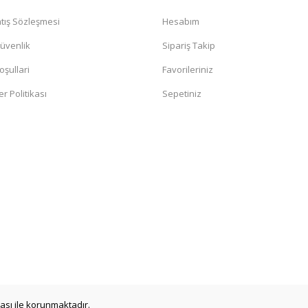
tış Sözleşmesi
Hesabım
Güvenlik
Sipariş Takip
oşullari
Favorileriniz
er Politikası
Sepetiniz
ikası ile korunmaktadır.