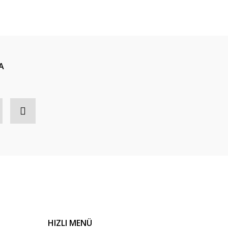
ıza iletebilirsiniz.
A
HIZLI MENÜ