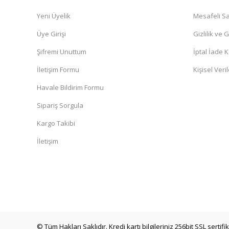
Yeni Üyelik
Mesafeli Sa
Üye Girişi
Gizlilik ve 
Şifremi Unuttum
İptal İade K
İletişim Formu
Kişisel Veril
Havale Bildirim Formu
Sipariş Sorgula
Kargo Takibi
İletişim
© Tüm Hakları Saklıdır. Kredi kartı bilgileriniz 256bit SSL sertif