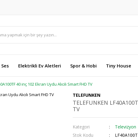
 Ses
Elektrikli Ev Aletleri
Spor & Hobi
Tiny House
A100TF 40 inç 102 Ekran Uydu Alıcılı Smart FHD TV
TELEFUNKEN
TELEFUNKEN LF40A100TF 
TV
Kategori
Televizyon
Stok Kodu
LF40A100T