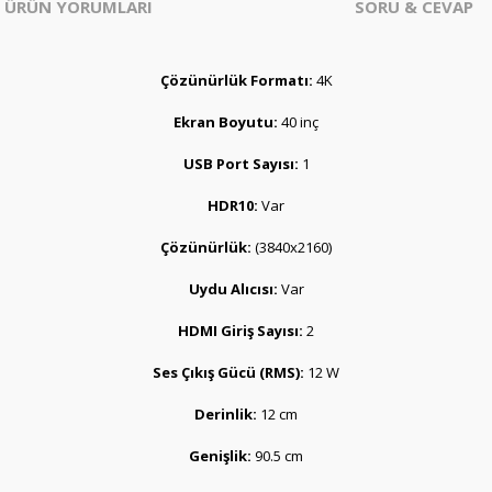
ÜRÜN YORUMLARI
SORU & CEVAP
Çözünürlük Formatı:
4K
Ekran Boyutu:
40 inç
USB Port Sayısı:
1
HDR10:
Var
Çözünürlük:
(3840x2160)
Uydu Alıcısı:
Var
HDMI Giriş Sayısı:
2
Ses Çıkış Gücü (RMS):
12 W
Derinlik:
12 cm
Genişlik:
90.5 cm