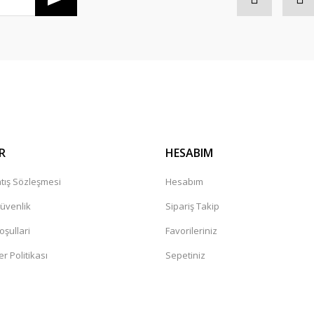
Gönder
R
HESABIM
tış Sözleşmesi
Hesabım
Güvenlik
Sipariş Takip
oşullari
Favorileriniz
er Politikası
Sepetiniz