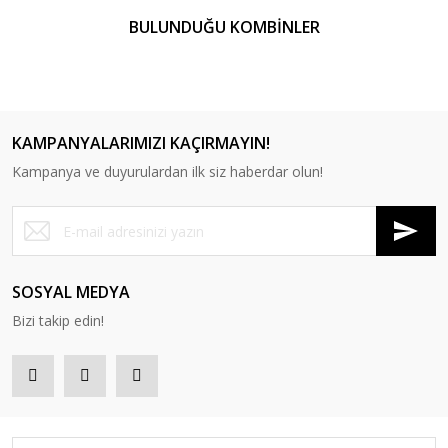
BULUNDUĞU KOMBİNLER
KAMPANYALARIMIZI KAÇIRMAYIN!
Kampanya ve duyurulardan ilk siz haberdar olun!
Melis İkili Koltuk
Melis Üçlü Koltuk
Melis Tekli Koltuk
SOSYAL MEDYA
Bizi takip edin!
Step 180 Ofis Takımı