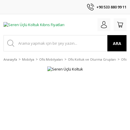
+90 533 880 99 11
ARA
Anasayfa
Mobilya
Ofis Mobilyaları
Ofis Koltuk ve Oturma Grupları
Ofis 