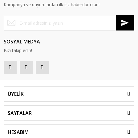
Kampanya ve duyurulardan ilk siz haberdar olun!
Seren İkili Koltuk
Seren Ofis Takımı
Seren Tekli Koltuk
SOSYAL MEDYA
Bizi takip edin!
Seren Üçlü Koltuk
ÜYELİK
RD 500-DA Seren Yönetici Koltuğu
SAYFALAR
HESABIM