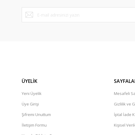
RS 6000 Tekli Bekleme Koltuğu
RS 6001 Tekli 
ÜYELİK
SAYFALA
Yeni Üyelik
Mesafeli Sa
Üye Girişi
Gizlilik ve 
Şifremi Unuttum
İptal İade K
RS 6004 İkili Bekleme Koltuğu
RS 6005 İkili Be
İletişim Formu
Kişisel Veril