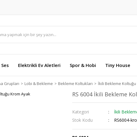
 Ses
Elektrikli Ev Aletleri
Spor & Hobi
Tiny House
ma Grupları
Lobi & Bekleme
Bekleme Koltukları
İkili Bekleme Koltuğu
RS 6004 İkili Bekleme K
Kategori
İkili Bekle
Stok Kodu
RS6004-kr