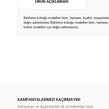
ÜRÜN AÇIKLAMASI
Bekleme koltuğu modelleri büro, hastane, kuaför, muayenehane
doğru adrestesiniz.
Bekleme koltuğu modelleri büro, hastane, 
koltuk modelleri için doğru adrestesiniz.
Bu ürünün fiyat bilgisi, resim, ürün açıklamalarında ve diğ
Görüş ve önerileriniz için teşekkür ederiz.
Ürün resmi kalitesiz, bozuk veya görüntülenemiyor.
Ürün açıklamasında eksik bilgiler bulunuyor.
Ürün bilgilerinde hatalar bulunuyor.
Ürün fiyatı diğer sitelerden daha pahalı.
Bu ürüne benzer farklı alternatifler olmalı.
KAMPANYALARIMIZI KAÇIRMAYIN!
Kampanya ve duyurulardan ilk siz haberdar olun!