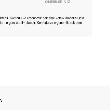
ÖNERİLERİNİZ
ektedir. Konforlu ve ergonomik bekleme koltuk modelleri için
plarına göre üretilmektedir. Konforlu ve ergonomik bekleme
ıza iletebilirsiniz.
A