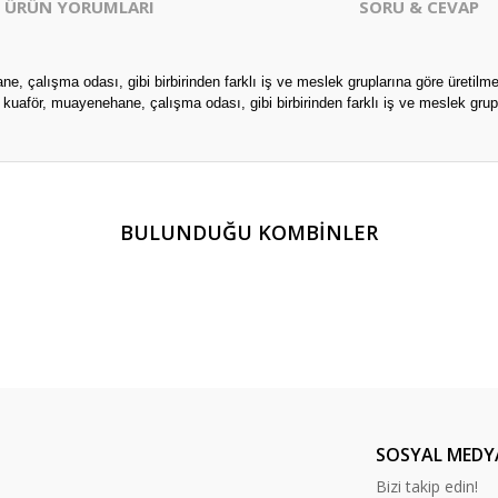
ÜRÜN YORUMLARI
SORU & CEVAP
, çalışma odası, gibi birbirinden farklı iş ve meslek gruplarına göre üretilm
kuaför, muayenehane, çalışma odası, gibi birbirinden farklı iş ve meslek gru
er konularda yetersiz gördüğünüz noktaları öneri formunu kullanarak tarafım
BULUNDUĞU KOMBİNLER
Ürün hakkında henüz soru sorulmamış.
Bu ürüne ilk yorumu siz yapın!
Yorum Yaz
Soru Sor
SOSYAL MEDY
Bizi takip edin!