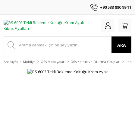
+90 533 880 99 11
ARA
Anasayfa
Mobilya
Ofis Mobilyaları
Ofis Koltuk ve Oturma Grupları
Lobi 