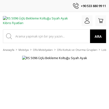
+90 533 880 99 11
ARA
Anasayfa
Mobilya
Ofis Mobilyaları
Ofis Koltuk ve Oturma Grupları
Lobi 