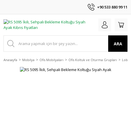
+90 533 880 99 11
ARA
Anasayfa
Mobilya
Ofis Mobilyaları
Ofis Koltuk ve Oturma Grupları
Lobi 