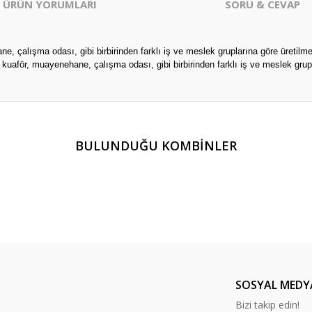
ÜRÜN YORUMLARI
SORU & CEVAP
, çalışma odası, gibi birbirinden farklı iş ve meslek gruplarına göre üretilm
kuaför, muayenehane, çalışma odası, gibi birbirinden farklı iş ve meslek gru
er konularda yetersiz gördüğünüz noktaları öneri formunu kullanarak tarafım
BULUNDUĞU KOMBİNLER
Ürün hakkında henüz soru sorulmamış.
Bu ürüne ilk yorumu siz yapın!
Yorum Yaz
Soru Sor
SOSYAL MEDY
Bizi takip edin!