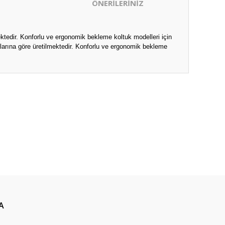
ÖNERİLERİNİZ
ektedir. Konforlu ve ergonomik bekleme koltuk modelleri için
plarına göre üretilmektedir. Konforlu ve ergonomik bekleme
ıza iletebilirsiniz.
A