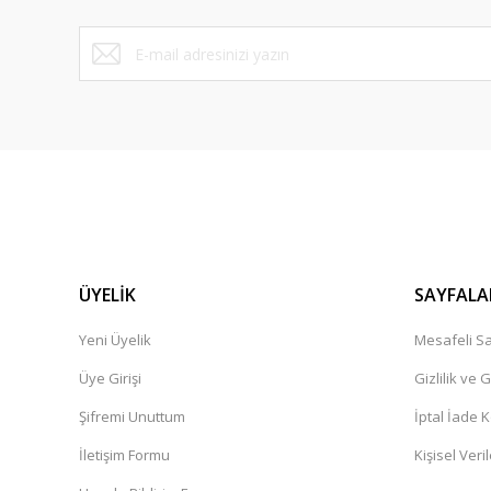
RS 5090 Tek'li Bekleme Koltuğu
RS 5091 Tek'li
ÜYELİK
SAYFALA
Yeni Üyelik
Mesafeli Sa
Üye Girişi
Gizlilik ve 
Şifremi Unuttum
İptal İade K
RS 5094 İkili Bekleme Koltuğu
İletişim Formu
Kişisel Veril