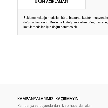
ÜRÜN AÇIKLAMASI
Bekleme koltuğu modelleri büro, hastane, kuaför, muayenehane
doğru adrestesiniz.
Bekleme koltuğu modelleri büro, hastane, 
koltuk modelleri için doğru adrestesiniz.
Bu ürünün fiyat bilgisi, resim, ürün açıklamalarında ve diğ
Görüş ve önerileriniz için teşekkür ederiz.
Ürün resmi kalitesiz, bozuk veya görüntülenemiyor.
Ürün açıklamasında eksik bilgiler bulunuyor.
Ürün bilgilerinde hatalar bulunuyor.
Ürün fiyatı diğer sitelerden daha pahalı.
Bu ürüne benzer farklı alternatifler olmalı.
KAMPANYALARIMIZI KAÇIRMAYIN!
Kampanya ve duyurulardan ilk siz haberdar olun!