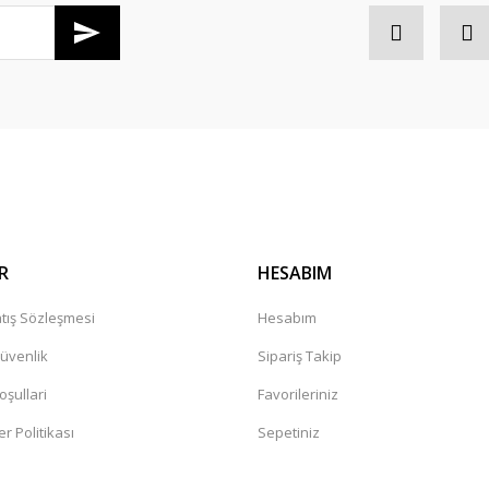
Gönder
Bekleme Koltuğu
RS 5042 Tekli Bekleme Koltuğu
RS 5
R
HESABIM
tış Sözleşmesi
Hesabım
Güvenlik
Sipariş Takip
oşullari
Favorileriniz
RS 5046 Üçlü Bekleme Koltuğu
er Politikası
Sepetiniz
hpalı Bekleme Koltuğu