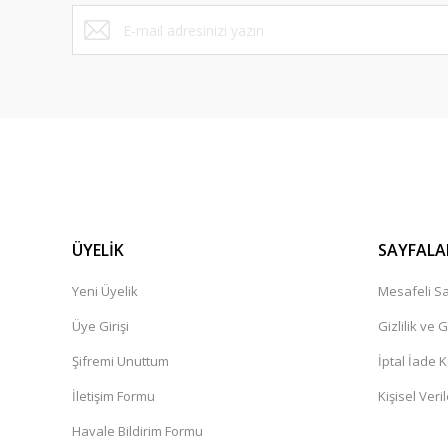
RS 5040 Tekli Bekleme Koltuğu
RS 5041 Tekli 
ÜYELİK
SAYFALA
Yeni Üyelik
Mesafeli Sa
Üye Girişi
Gizlilik ve 
Şifremi Unuttum
İptal İade K
RS 5044 İkili Bekleme Koltuğu
İletişim Formu
Kişisel Veril
Havale Bildirim Formu
RS 5045 İkili, Se