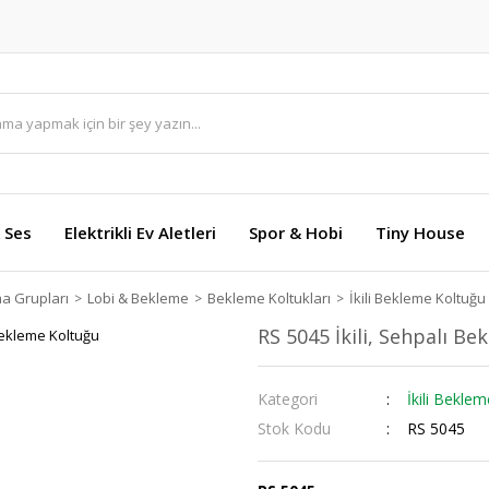
 Ses
Elektrikli Ev Aletleri
Spor & Hobi
Tiny House
ma Grupları
Lobi & Bekleme
Bekleme Koltukları
İkili Bekleme Koltuğu
RS 5045 İkili, Sehpalı B
Kategori
İkili Bekle
Stok Kodu
RS 5045