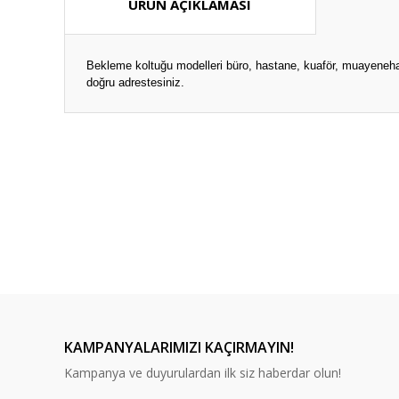
ÜRÜN AÇIKLAMASI
Bekleme koltuğu modelleri büro, hastane, kuaför, muayenehane
doğru adrestesiniz.
Bu ürünün fiyat bilgisi, resim, ürün açıklamalarında ve diğ
Görüş ve önerileriniz için teşekkür ederiz.
Ürün resmi kalitesiz, bozuk veya görüntülenemiyor.
Ürün açıklamasında eksik bilgiler bulunuyor.
Ürün bilgilerinde hatalar bulunuyor.
Ürün fiyatı diğer sitelerden daha pahalı.
Bu ürüne benzer farklı alternatifler olmalı.
KAMPANYALARIMIZI KAÇIRMAYIN!
Kampanya ve duyurulardan ilk siz haberdar olun!