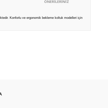
ÖNERİLERİNİZ
ektedir. Konforlu ve ergonomik bekleme koltuk modelleri için
ıza iletebilirsiniz.
A