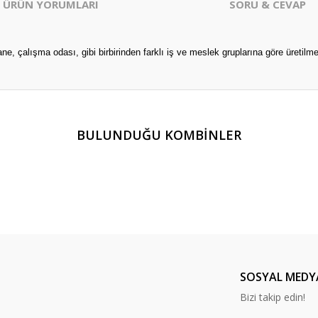
ÜRÜN YORUMLARI
SORU & CEVAP
, çalışma odası, gibi birbirinden farklı iş ve meslek gruplarına göre üretilm
er konularda yetersiz gördüğünüz noktaları öneri formunu kullanarak tarafım
BULUNDUĞU KOMBİNLER
Ürün hakkında henüz soru sorulmamış.
Bu ürüne ilk yorumu siz yapın!
Yorum Yaz
Soru Sor
SOSYAL MEDY
Bizi takip edin!