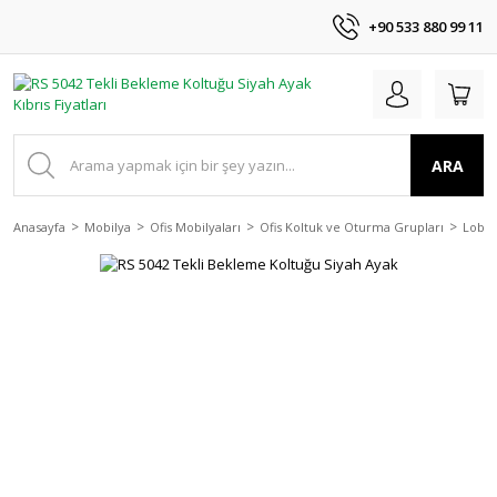
+90 533 880 99 11
ARA
Anasayfa
Mobilya
Ofis Mobilyaları
Ofis Koltuk ve Oturma Grupları
Lobi 