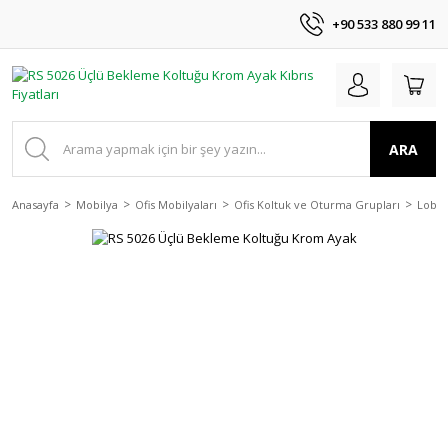
+90 533 880 99 11
ARA
Anasayfa
Mobilya
Ofis Mobilyaları
Ofis Koltuk ve Oturma Grupları
Lobi 