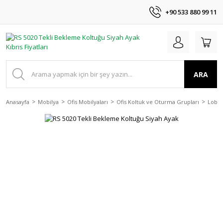
+90 533 880 99 11
ARA
Anasayfa
Mobilya
Ofis Mobilyaları
Ofis Koltuk ve Oturma Grupları
Lobi 