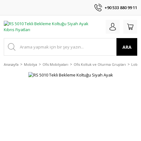
+90 533 880 99 11
ARA
Anasayfa
Mobilya
Ofis Mobilyaları
Ofis Koltuk ve Oturma Grupları
Lobi 