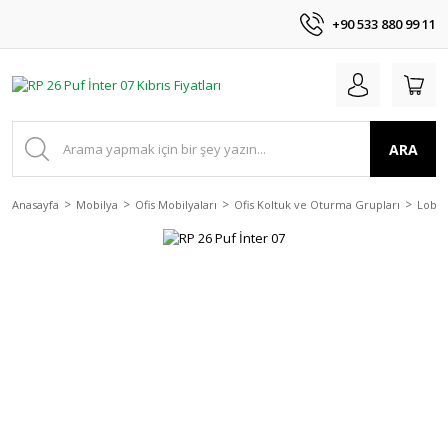
+90 533 880 99 11
ARA
Anasayfa
Mobilya
Ofis Mobilyaları
Ofis Koltuk ve Oturma Grupları
Lobi 