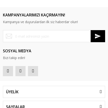
KAMPANYALARIMIZI KAÇIRMAYIN!
RP 25 Puf
RP 26 Puf
RP 27 Puf
RP 28 Puf
Kampanya ve duyurulardan ilk siz haberdar olun!
SOSYAL MEDYA
RP 29 Puf
RP 30 PUF
Bizi takip edin!
ÜYELİK
SAYFALAR