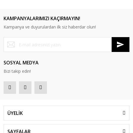
KAMPANYALARIMIZI KAÇIRMAYIN!
RP 25 Puf
RP 26 Puf
RP 27 Puf
RP 28 Puf
Kampanya ve duyurulardan ilk siz haberdar olun!
SOSYAL MEDYA
RP 29 Puf
RP 30 PUF
Bizi takip edin!
ÜYELİK
SAYFALAR