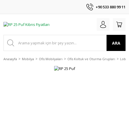
+90 533 880 99 11
ARA
Anasayfa
Mobilya
Ofis Mobilyaları
Ofis Koltuk ve Oturma Grupları
Lobi 