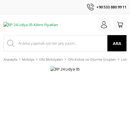
+90 533 880 99 11
ARA
Anasayfa
Mobilya
Ofis Mobilyaları
Ofis Koltuk ve Oturma Grupları
Lobi 