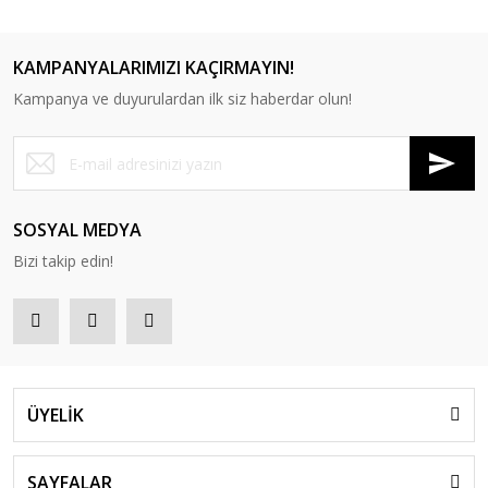
RP 24
KAMPANYALARIMIZI KAÇIRMAYIN!
RP 22 Puf
RP 23 Puf
RP 31 Puf
RP 32 Puf
Kampanya ve duyurulardan ilk siz haberdar olun!
SOSYAL MEDYA
RP 33 Puf
Bizi takip edin!
ÜYELİK
SAYFALAR