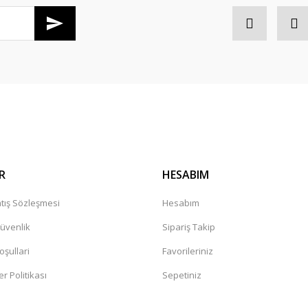
Gönder
R
HESABIM
tış Sözleşmesi
Hesabım
Güvenlik
Sipariş Takip
oşullari
Favorileriniz
er Politikası
Sepetiniz