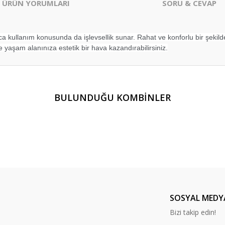
ÜRÜN YORUMLARI
SORU & CEVAP
ıca kullanım konusunda da işlevsellik sunar. Rahat ve konforlu bir şekild
e yaşam alanınıza estetik bir hava kazandırabilirsiniz.
er konularda yetersiz gördüğünüz noktaları öneri formunu kullanarak tarafım
BULUNDUĞU KOMBİNLER
Ürün hakkında henüz soru sorulmamış.
Bu ürüne ilk yorumu siz yapın!
Yorum Yaz
Soru Sor
31 Puf
RP 32 Puf
RP 33 Puf
SOSYAL MEDY
Bizi takip edin!