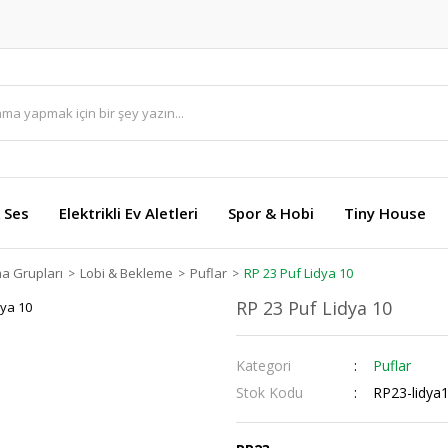
 Ses
Elektrikli Ev Aletleri
Spor & Hobi
Tiny House
ma Grupları
Lobi & Bekleme
Puflar
RP 23 Puf Lidya 10
RP 23 Puf Lidya 10
Kategori
Puflar
Stok Kodu
RP23-lidya