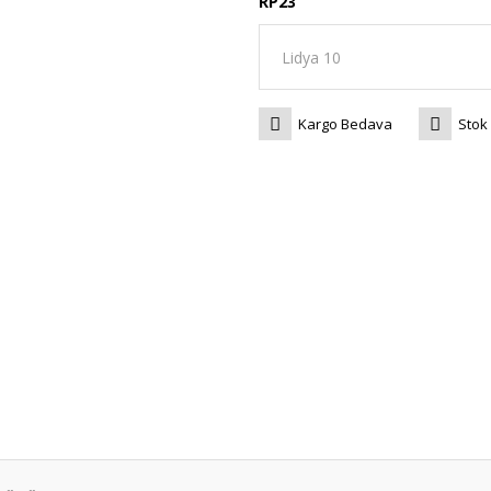
RP23
Kargo Bedava
Stok