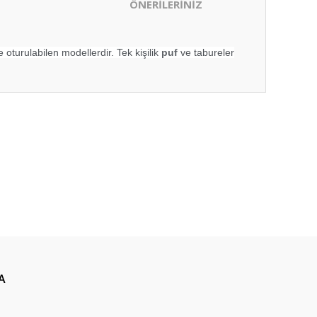
ÖNERİLERİNİZ
e oturulabilen modellerdir.
Tek kişilik
puf
ve tabureler
ıza iletebilirsiniz.
A