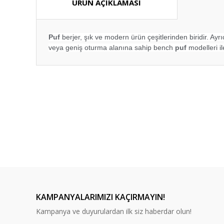
ÜRÜN AÇIKLAMASI
Puf
berjer, şık ve modern ürün çeşitlerinden biridir. Ayr
veya geniş oturma alanına sahip bench
puf
modelleri il
Bu ürünün fiyat bilgisi, resim, ürün açıklamalarında ve diğ
Görüş ve önerileriniz için teşekkür ederiz.
Ürün resmi kalitesiz, bozuk veya görüntülenemiyor.
Ürün açıklamasında eksik bilgiler bulunuyor.
Ürün bilgilerinde hatalar bulunuyor.
Ürün fiyatı diğer sitelerden daha pahalı.
RP 24
Bu ürüne benzer farklı alternatifler olmalı.
RP 22 Puf
RP 23 Puf
RP 
KAMPANYALARIMIZI KAÇIRMAYIN!
Kampanya ve duyurulardan ilk siz haberdar olun!