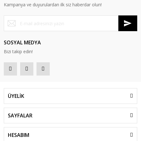
Kampanya ve duyurulardan ilk siz haberdar olun!
Bevel İkili Koltuk
Bevel Ofis Takımı
Bevel Tekli Koltuk
SOSYAL MEDYA
Bizi takip edin!
Bevel Üçlü Koltuk
ÜYELİK
RD 650-PM Bevel Yönetici Koltuğu
SAYFALAR
HESABIM