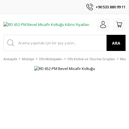
+90 533 880 99 11
ARA
Anasayfa
Mobilya
Ofis Mobilyaları
Ofis Koltuk ve Oturma Grupları
Misaf