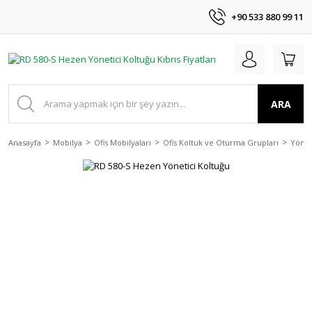
+90 533 880 99 11
ARA
Anasayfa
Mobilya
Ofis Mobilyaları
Ofis Koltuk ve Oturma Grupları
Yönet