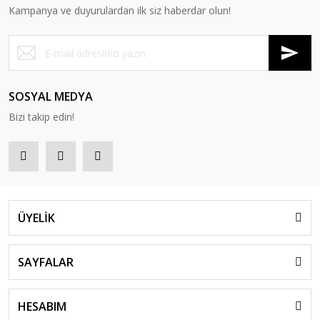
Kampanya ve duyurulardan ilk siz haberdar olun!
Hezen İkili Koltuk
Hezen Üçlü Koltuk
Hezen Tekli Koltuk
SOSYAL MEDYA
Bizi takip edin!
ÜYELİK
RD 580-S Hezen Yönetici Koltuğu
SAYFALAR
HESABIM