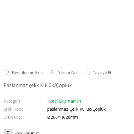
Yorum Yaz
Tavsiye Et
Paslanmaz çelik Küllük/Çöplük
Kategori
Hotel Ekipmanları
Stok Kodu
paslanmaz Çelik Küllük/Çöplük
Ürün Ölçü
Ø260*H620mm
Stok Sorunuz