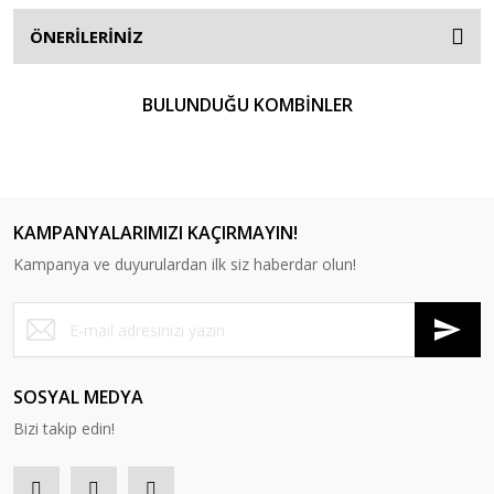
ÖNERİLERİNİZ
BULUNDUĞU KOMBİNLER
KAMPANYALARIMIZI KAÇIRMAYIN!
Orbit Masa
Kampanya ve duyurulardan ilk siz haberdar olun!
Orbit 2 WS Masa
SOSYAL MEDYA
Bizi takip edin!