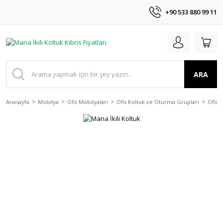
+90 533 880 99 11
ARA
Anasayfa
Mobilya
Ofis Mobilyaları
Ofis Koltuk ve Oturma Grupları
Ofis 