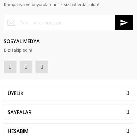
Kampanya ve duyurulardan ilk siz haberdar olun!
Mana İkili Koltuk
Mana Üçlü Koltuk
Mana Tekli Koltuk
SOSYAL MEDYA
Bizi takip edin!
Mana Puf
ÜYELİK
SAYFALAR
HESABIM