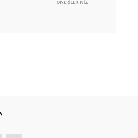
ÖNERİLERİNİZ
ıza iletebilirsiniz.
A