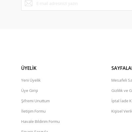
ÜYELİK
SAYFALA
Yeni Üyelik
Mesafeli Sa
Üye Girişi
Gizlilik ve 
Şifremi Unuttum
İptal İade K
İletişim Formu
Kişisel Veril
Havale Bildirim Formu
Sipariş Sorgula