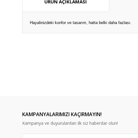
ÜRÜN AÇIKLAMASI
Hayalinizdeki konfor ve tasarım, hatta belki daha fazlası.
Bu ürünün fiyat bilgisi, resim, ürün açıklamalarında ve diğ
Görüş ve önerileriniz için teşekkür ederiz.
Ürün resmi kalitesiz, bozuk veya görüntülenemiyor.
Ürün açıklamasında eksik bilgiler bulunuyor.
Ürün bilgilerinde hatalar bulunuyor.
Ürün fiyatı diğer sitelerden daha pahalı.
Bu ürüne benzer farklı alternatifler olmalı.
KAMPANYALARIMIZI KAÇIRMAYIN!
Logo İkili Koltuk
Logo
Logo Tekli Koltuk
Kampanya ve duyurulardan ilk siz haberdar olun!