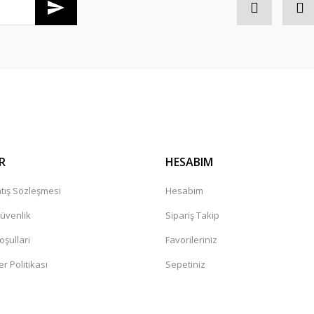
Gönder
R
HESABIM
tış Sözleşmesi
Hesabım
Güvenlik
Sipariş Takip
oşullari
Favorileriniz
er Politikası
Sepetiniz