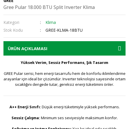
GREE
Gree Pular 18.000 BTU Split Inverter Klima
Kategori
Klima
Stok Kodu
GREE-KLMA-18BTU
ÜRÜN AÇIKLAMASI
Yüksek Verim, Sessiz Performans, Şık Tasarım
GREE Pular serisi, hem enerji tasarrufu hem de konforlu iklimlendirme
arayanlar için ideal bir çözümdür. Inverter teknolojisi sayesinde ortam
sıcaklığını dengede tutar, gereksiz enerji tüketimini önler.
A++ Enerji Sınıfı:
Düşük enerji tüketimiyle yüksek performans.
Sessiz Çalışma:
Minimum ses seviyesiyle maksimum konfor.
Soğutma ve Isıtma Fonksiyonu:
Yaz-kış ideal oda sıcaklığı.