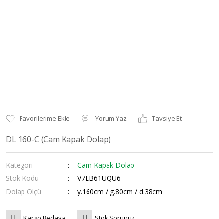
Yorum Yaz
Tavsiye Et
DL 160-C (Cam Kapak Dolap)
Kategori
Cam Kapak Dolap
Stok Kodu
V7EB61UQU6
Dolap Ölçü
y.160cm / g.80cm / d.38cm
Kargo Bedava
Stok Sorunuz