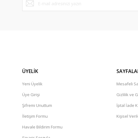
ÜYELİK
SAYFALA
Yeni Üyelik
Mesafeli Sa
Üye Girişi
Gizlilik ve 
Şifremi Unuttum
İptal İade K
İletişim Formu
Kişisel Veril
Havale Bildirim Formu
Sipariş Sorgula