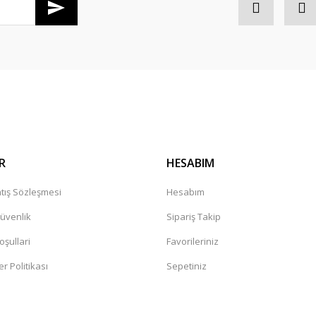
Gönder
R
HESABIM
tış Sözleşmesi
Hesabım
Güvenlik
Sipariş Takip
oşullari
Favorileriniz
er Politikası
Sepetiniz