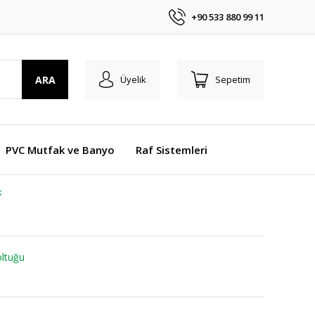
+90 533 880 99 11
ARA
Üyelik
Sepetim
PVC Mutfak ve Banyo
Raf Sistemleri
k
oltuğu