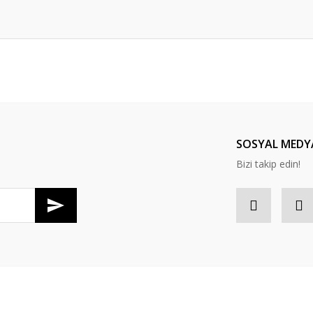
er konularda yetersiz gördüğünüz noktaları öneri formunu kullanarak tarafım
Ürün hakkında henüz soru sorulmamış.
Bu ürüne ilk yorumu siz yapın!
Yorum Yaz
Soru Sor
SOSYAL MEDY
Bizi takip edin!
Gönder