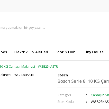
 Ses
Elektrikli Ev Aletleri
Spor & Hobi
Tiny House
, 10 KG Çamaşır Makinesi – WGB254ASTR
Bosch
Bosch Serie 8, 10 KG Ç
Kategori
Çamaşır Ma
Stok Kodu
WGB254AS