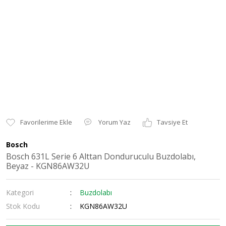
Yorum Yaz
Tavsiye Et
Bosch
Bosch 631L Serie 6 Alttan Donduruculu Buzdolabı,
Beyaz - KGN86AW32U
Kategori
Buzdolabı
Stok Kodu
KGN86AW32U