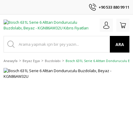
+90 533 880 99 11
ARA
Anasayfa
Beyaz Eşya
Buzdolabı
Bosch 631L Serie 6 Alttan Donduruculu B