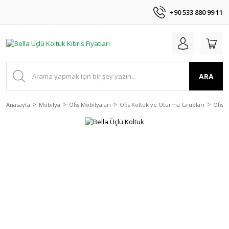
+90 533 880 99 11
ARA
Anasayfa
Mobilya
Ofis Mobilyaları
Ofis Koltuk ve Oturma Grupları
Ofis 