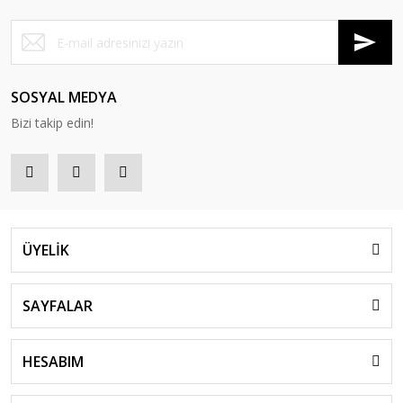
A4 Manav Etiketliği 5 haneli
A5 Manav Etiketliği 4 Haneli
SOSYAL MEDYA
Bizi takip edin!
ÜYELİK
SAYFALAR
HESABIM