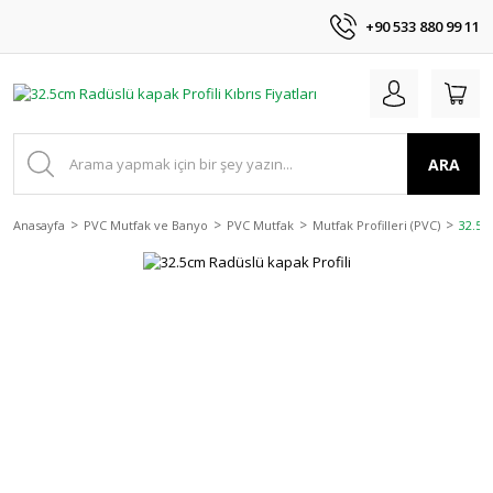
+90 533 880 99 11
ARA
Anasayfa
PVC Mutfak ve Banyo
PVC Mutfak
Mutfak Profilleri (PVC)
32.5c